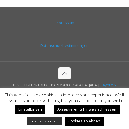
Impressum
Datenschutzbestimmungen
© SEGEL-FUN-TOUR | PARTYBOOT CALA RATJADA |
Layout &
Coding by www.mallorca-websolutions.com
This website uses cookies to improve your experience. We'll
assume you're ok with this, but you can opt-out if you wish.
Einstellungen
Akzeptieren & Hinweis schliessen
Cookies ablehnen
Erfahren Sie mehr