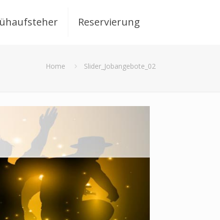
rühaufsteher
Reservierung
Home
Slider_Jobangebote_02