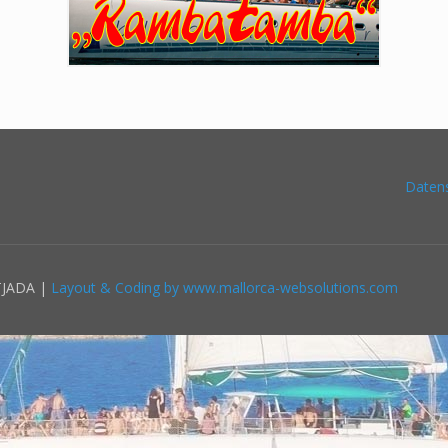
Daten
TJADA |
Layout & Coding by www.mallorca-websolutions.com