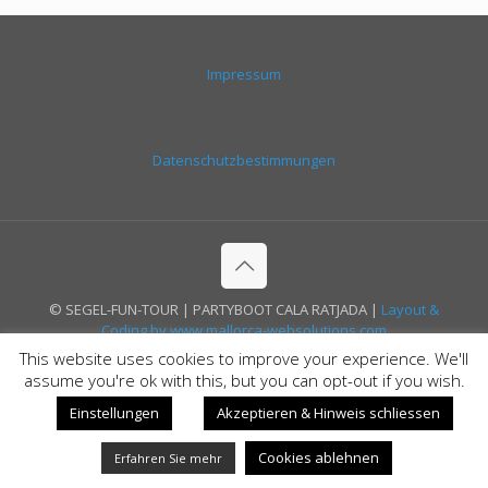
Impressum
Datenschutzbestimmungen
© SEGEL-FUN-TOUR | PARTYBOOT CALA RATJADA |
Layout &
Coding by www.mallorca-websolutions.com
This website uses cookies to improve your experience. We'll
assume you're ok with this, but you can opt-out if you wish.
Einstellungen
Akzeptieren & Hinweis schliessen
Cookies ablehnen
Erfahren Sie mehr