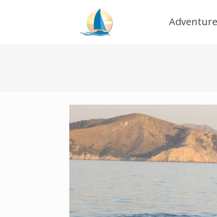
Adventure
delphi_028