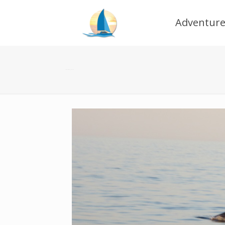
Adventure
delphi_024